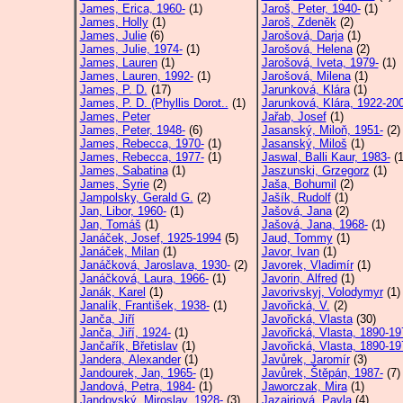
James, Erica, 1960-
(1)
Jaroš, Peter, 1940-
(1)
James, Holly
(1)
Jaroš, Zdeněk
(2)
James, Julie
(6)
Jarošová, Darja
(1)
James, Julie, 1974-
(1)
Jarošová, Helena
(2)
James, Lauren
(1)
Jarošová, Iveta, 1979-
(1)
James, Lauren, 1992-
(1)
Jarošová, Milena
(1)
James, P. D.
(17)
Jarunková, Klára
(1)
James, P. D. (Phyllis Dorot..
(1)
Jarunková, Klára, 1922-20
James, Peter
Jařab, Josef
(1)
James, Peter, 1948-
(6)
Jasanský, Miloň, 1951-
(2)
James, Rebecca, 1970-
(1)
Jasanský, Miloš
(1)
James, Rebecca, 1977-
(1)
Jaswal, Balli Kaur, 1983-
(1
James, Sabatina
(1)
Jaszunski, Grzegorz
(1)
James, Syrie
(2)
Jaša, Bohumil
(2)
Jampolsky, Gerald G.
(2)
Jašík, Rudolf
(1)
Jan, Libor, 1960-
(1)
Jašová, Jana
(2)
Jan, Tomáš
(1)
Jašová, Jana, 1968-
(1)
Janáček, Josef, 1925-1994
(5)
Jaud, Tommy
(1)
Janáček, Milan
(1)
Javor, Ivan
(1)
Janáčková, Jaroslava, 1930-
(2)
Javorek, Vladimír
(1)
Janáčková, Laura, 1966-
(1)
Javorin, Alfred
(1)
Janák, Karel
(1)
Javorivskyj, Volodymyr
(1)
Janalík, František, 1938-
(1)
Javořická, V.
(2)
Janča, Jiří
Javořická, Vlasta
(30)
Janča, Jiří, 1924-
(1)
Javořická, Vlasta, 1890-19
Jančařík, Břetislav
(1)
Javořická, Vlasta, 1890-19
Jandera, Alexander
(1)
Javůrek, Jaromír
(3)
Jandourek, Jan, 1965-
(1)
Javůrek, Štěpán, 1987-
(7)
Jandová, Petra, 1984-
(1)
Jaworczak, Mira
(1)
Jandovský, Miroslav, 1928-
(3)
Jazairiová, Pavla
(4)