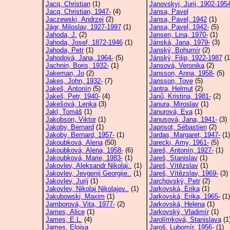
Jacq, Christian
(1)
Janovskyj, Jurij, 1902-195
Jacq, Christian, 1947-
(4)
Jansa, Pavel
Jaczewski, Andrzej
(2)
Jansa, Pavel, 1942
(1)
Jágr, Miloslav, 1927-1997
(1)
Jansa, Pavel, 1942-
(5)
Jahoda, J.
(2)
Jansen, Lina, 1970-
(1)
Jahoda, Josef, 1872-1946
(1)
Jánská, Jana, 1979-
(3)
Jahoda, Petr
(1)
Janský, Bohumír
(2)
Jahodová, Jana, 1964-
(5)
Jánský, Filip, 1922-1987
(1
Jachnin, Boris, 1932-
(1)
Jansová, Veronika
(2)
Jakeman, Jo
(2)
Jansson, Anna, 1958-
(5)
Jakes, John, 1932-
(7)
Jansson, Tove
(5)
Jakeš, Antonín
(5)
Jantra, Helmut
(2)
Jakeš, Petr, 1940-
(4)
Janů, Kristina, 1981-
(2)
Jakešová, Lenka
(3)
Janura, Miroslav
(1)
Jakl, Tomáš
(1)
Janurová, Eva
(1)
Jakobson, Viktor
(1)
Janusová, Jana, 1941-
(3)
Jakoby, Bernard
(1)
Japrisot, Sébastien
(2)
Jakoby, Bernard, 1957-
(1)
Jardas, Margaret, 1947-
(1)
Jakoubková, Alena
(50)
Jarecki, Amy, 1961-
(5)
Jakoubková, Alena, 1958-
(6)
Jareš, Antonín, 1927-
(1)
Jakoubková, Marie, 1983-
(1)
Jareš, Stanislav
(1)
Jakovlev, Aleksandr Nikolaj..
(1)
Jareš, Vítězslav
(1)
Jakovlev, Jevgenij Georgije..
(1)
Jareš, Vítězslav, 1969-
(3)
Jakovlev, Jurij
(1)
Jarchovský, Petr
(2)
Jakovlev, Nikolaj Nikolajev..
(1)
Jarkovská, Erika
(1)
Jakubowski, Maxim
(1)
Jarkovská, Erika, 1965-
(1)
Jamborová, Vita, 1977-
(2)
Jarkovská, Helena
(1)
James, Alice
(1)
Jarkovský, Vladimír
(1)
James, E.L.
(4)
Jarolímková, Stanislava
(1
James, Eloisa
Jaroš, Lubomír, 1956-
(1)