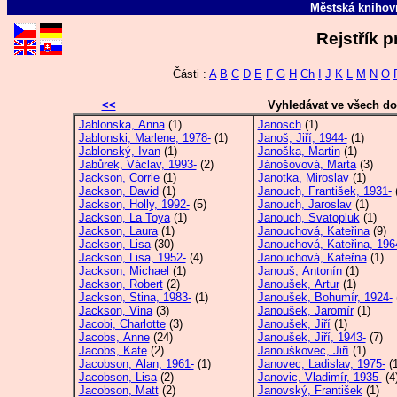
Městská kniho
Rejstřík p
Části :
A
B
C
D
E
F
G
H
Ch
I
J
K
L
M
N
O
<<
Vyhledávat ve všech d
Jablonska, Anna
(1)
Janosch
(1)
Jablonski, Marlene, 1978-
(1)
Janoš, Jiří, 1944-
(1)
Jablonský, Ivan
(1)
Janoška, Martin
(1)
Jabůrek, Václav, 1993-
(2)
Jánošovová, Marta
(3)
Jackson, Corrie
(1)
Janotka, Miroslav
(1)
Jackson, David
(1)
Janouch, František, 1931-
(
Jackson, Holly, 1992-
(5)
Janouch, Jaroslav
(1)
Jackson, La Toya
(1)
Janouch, Svatopluk
(1)
Jackson, Laura
(1)
Janouchová, Kateřina
(9)
Jackson, Lisa
(30)
Janouchová, Kateřina, 196
Jackson, Lisa, 1952-
(4)
Janouchová, Kateřna
(1)
Jackson, Michael
(1)
Janouš, Antonín
(1)
Jackson, Robert
(2)
Janoušek, Artur
(1)
Jackson, Stina, 1983-
(1)
Janoušek, Bohumír, 1924-
Jackson, Vina
(3)
Janoušek, Jaromír
(1)
Jacobi, Charlotte
(3)
Janoušek, Jiří
(1)
Jacobs, Anne
(24)
Janoušek, Jiří, 1943-
(7)
Jacobs, Kate
(2)
Janouškovec, Jiří
(1)
Jacobson, Alan, 1961-
(1)
Janovec, Ladislav, 1975-
(1
Jacobson, Lisa
(2)
Janovic, Vladimír, 1935-
(4
Jacobson, Matt
(2)
Janovský, František
(1)