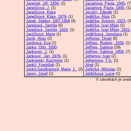
Janeček, Jiří, 1934-
(1)
Jazairiová, Pavla, 1945-
(7
Janečková, J.
(1)
Jazairová, Pavla, 1945-
(1)
Janečková, Klára
Jecelín, Zdeněk
(1)
Janečková, Klára, 1979-
(1)
Jedlička, Alois
(1)
Janek, Dalibor, 1907-1968
(4)
Jedlička, Antonín, 1923-
(3
Janešová, Jarmila
(6)
Jedlička, Ivan Milan
(1)
Janešová, Jarmila, 1924-
(1)
Jedlička, Ivan Milan, 1931-
Janíčková, Marie
(1)
Jedličková, Jaroslava
(1)
Janík, Alois
(2)
Jefferies, Dinah
(6)
Janíková, Eva
(1)
Jeffries, Roderic, 1926-
(1)
Janka, Otto, 1930-
Jeffries, Sabrina
(29)
Jankovec, J.
(1)
Jeffries, Sabrina, 1958-
(7)
Jankovic, Jan, 1978-
(1)
Jefremov, Ivan
(2)
Jankowski, Kazimierz
(1)
Jefremova, T.G.
(1)
Janků, František
(1)
Jégé
(1)
Janků-Sandtnerová, Marie, 1..
(2)
Jehlička, Miloslav
(1)
Janny, Josef
(1)
Jehličková, Lucie
(1)
V závorkách je uved