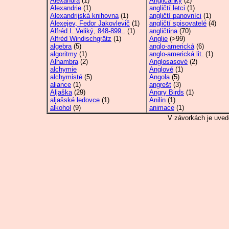
Alexandra
(1)
Angličanky
(2)
Alexandrie
(1)
angličtí letci
(1)
Alexandrijská knihovna
(1)
angličtí panovníci
(1)
Alexejev, Fedor Jakovlevič
(1)
angličtí spisovatelé
(4)
Alfréd I. Veliký, 848-899..
(1)
angličtina
(70)
Alfréd Windischgrätz
(1)
Anglie
(>99)
algebra
(5)
anglo-americká
(6)
algoritmy
(1)
anglo-americká lit.
(1)
Alhambra
(2)
Anglosasové
(2)
alchymie
Anglové
(1)
alchymisté
(5)
Angola
(5)
aliance
(1)
angrešt
(3)
Aljaška
(29)
Angry Birds
(1)
aljašské ledovce
(1)
Anilin
(1)
alkohol
(9)
animace
(1)
V závorkách je uved