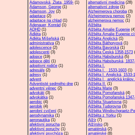
Adamovská, Zlata, 1959-
(1)
alternativní medicína
(28)
Adamson, George
(1)
alternativní zdroje
(1)
Adamson, Joy
(2)
Alzheimerova choroba
(3)
adaptace
(2)
Alzheimerova nemoc
(2)
adaptace na chlad
(1)
alzheimerova nemoc
(1)
Adenauer, Konrád
(1)
Alžběta
ADHD
(1)
Alžběta Amalie Eugenie
(4
Adléta
(1)
Alžběta Amalie Eugenie cí
Adléta Míšeňská
(1)
Alžběta Anglická
(1)
administrativa
(2)
Alžběta Báthoryová
(1)
adolescence
(2)
Alžběta Bavorská
(1)
adolescenti
(3)
Alžběta Česká,1358-1573
(
adopce
(19)
Alžběta Habsburská
(5)
adopce dětí
(1)
Alžběta Habsburská, 1837-
adoptivní rodiče
(1)
Alžběta I.
adresáře
(2)
Alžběta I. , 1533-1603
(1)
adresy
(1)
Alžběta I. Anglická, 1533-1
advent
Alžběta I., anglická králov.
Adventisté sedmého dne
(1)
Alžběta II.
(1)
adventní věnec
(2)
Alžběta Marie
(3)
advokáti
(3)
Alžběta Pomořanská
(4)
advokátka
(1)
Alžběta Pomořanská,1347
aerobic
(4)
Alžběta Stuartovna
(1)
aerobik
(4)
Alžběta Tudorovna
(3)
aerobní cvičení
(1)
Alžběta Windischgraetz-Pe
aerodynamika
(1)
Alžběta z Yorku
(1)
aeronautika
(1)
Alžír
(7)
afektivní porucha
(1)
Alžírsko
(3)
afektivní poruchy
(1)
amatérská
(2)
afektivní psychóza
(1)
amatérské
(8)