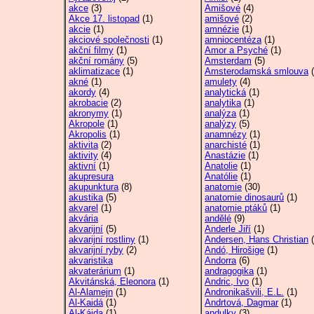
akce
(3)
Amišové
(4)
Akce 17. listopad
(1)
amišové
(2)
akcie
(1)
amnézie
(1)
akciové společnosti
(1)
amniocentéza
(1)
akční filmy
(1)
Amor a Psyché
(1)
akční romány
(5)
Amsterdam
(5)
aklimatizace
(1)
Amsterodamská smlouva
(
akné
(1)
amulety
(4)
akordy
(4)
analytická
(1)
akrobacie
(2)
analytika
(1)
akronymy
(1)
analýza
(1)
Akropole
(1)
analýzy
(5)
Akropolis
(1)
anamnézy
(1)
aktivita
(2)
anarchisté
(1)
aktivity
(4)
Anastázie
(1)
aktivní
(1)
Anatolie
(1)
akupresura
Anatólie
(1)
akupunktura
(8)
anatomie
(30)
akustika
(5)
anatomie dinosaurů
(1)
akvarel
(1)
anatomie ptáků
(1)
akvária
andělé
(9)
akvarijní
(5)
Anderle Jiří
(1)
akvarijní rostliny
(1)
Andersen, Hans Christian
(
akvarijní ryby
(2)
Andó, Hirošige
(1)
akvaristika
Andorra
(6)
akvaterárium
(1)
andragogika
(1)
Akvitánská, Eleonora
(1)
Andric, Ivo
(1)
Al-Alamejn
(1)
Andronikašvili, E.L.
(1)
Al-Kaidá
(1)
Andrtová, Dagmar
(1)
Al-Káida
(1)
andulky
(3)