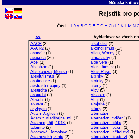
Městská kniho
Rejstřík pro p
Části :
1-9
A
B
C
D
E
F
G
H
Ch
I
J
K
L
M
N
<<
Vyhledávat ve všech d
AACR
(2)
alkoholici
(2)
AACR2
(2)
alkoholismus
(17)
abatyše
(1)
Allen, Woody
(1)
abeceda
(26)
almanachy
(2)
Ábel
(1)
aloe vera
(1)
Abcházie
(1)
Alois Jirásek
(1)
Absolonová, Monika
(1)
Alois Rašín
(3)
absolutismus
(9)
alpinky
(2)
abstinence
(1)
alpínky
(2)
abstraktní pojmy
(1)
alpíny
(1)
absurdita
(3)
Alpy
(5)
absurdní
(2)
Alsasko
(1)
Abwehr
(1)
Altaj
(1)
abwehr
(1)
altajské
(1)
acylpyrin
(1)
altány
(2)
Adam Dagliesh
(1)
alternativní
Adam z Vladštejna, ml.
(1)
alternativní cvičení
(1)
Adamec, Jiří, 1948-
(1)
alternativní léčba
(2)
adamité
(2)
alternativní léčení
(1)
Adamová, Jaroslava
(1)
alternativní léčitelství
(1)
Adamovská, Zlata
(2)
alternativní lékařství
(8)