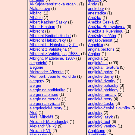
Al-Kajda-teroristická organ..
(1)
Andy
(1)
Alakalufové
(1)
anekdoty
(8)
Albánci
(1)
anestetika
(1)
Albánie
(7)
Anežka
(1)
Albert Kazimír Saský
(1)
Anežka Česká
(5)
Albetr Einstein
(1)
Anežka Přemyslovna
(6)
Albrecht
(1)
Anežka z Kuenringu
(1)
Albrecht Bedřich Rudolf
(1)
Anežský klášter
(1)
Albrecht Habsburský
(1)
angažovanost
(1)
Albrecht II. Habsburský, ří..
(1)
Angelika
(5)
Albrecht z Valdštejna
(7)
angina pectoris
(2)
Albrecht z Valdštejna, 1583..
(1)
Angkor
(1)
Albright, Madeleine, 1937-
(1)
anglická
(1)
alegorické
(1)
anglická lit.
(>99)
alegorie
anglická literatura
(5)
Aleixandre, Vicente
(1)
anglická próza
(1)
Alembert, Jean le Rond de
(1)
anglické dějiny
(1)
alergeny
(2)
anglické dvorky
(1)
alergie
anglické pohádky
(3)
alergie na antibiotika
(1)
anglické překlady
(1)
alergie na plísně
(1)
anglické romány
(2)
alergie na roztoče
(1)
anglické texty
(4)
alergie na zvířata
(1)
anglicko-české
(8)
alergologické testy
(1)
anglicko-české slovníky
(3
Aleš
(1)
anglicky
(2)
Aleš, Mikoláš
(6)
anglický jazyk
(1)
Alexandr Makedonský
(1)
anglický text
(6)
Alexandr Veliký
(9)
anglický venkov
(1)
Alexandr VI.
(2)
Angličané
(3)