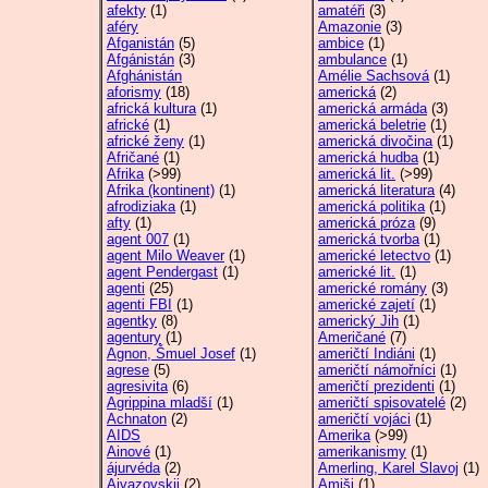
afekty
(1)
amatéři
(3)
aféry
Amazonie
(3)
Afganistán
(5)
ambice
(1)
Afgánistán
(3)
ambulance
(1)
Afghánistán
Amélie Sachsová
(1)
aforismy
(18)
americká
(2)
africká kultura
(1)
americká armáda
(3)
africké
(1)
americká beletrie
(1)
africké ženy
(1)
americká divočina
(1)
Afričané
(1)
americká hudba
(1)
Afrika
(>99)
americká lit.
(>99)
Afrika (kontinent)
(1)
americká literatura
(4)
afrodiziaka
(1)
americká politika
(1)
afty
(1)
americká próza
(9)
agent 007
(1)
americká tvorba
(1)
agent Milo Weaver
(1)
americké letectvo
(1)
agent Pendergast
(1)
americké lit.
(1)
agenti
(25)
americké romány
(3)
agenti FBI
(1)
americké zajetí
(1)
agentky
(8)
americký Jih
(1)
agentury
(1)
Američané
(7)
Agnon, Šmuel Josef
(1)
američtí Indiáni
(1)
agrese
(5)
američtí námořníci
(1)
agresivita
(6)
američtí prezidenti
(1)
Agrippina mladší
(1)
američtí spisovatelé
(2)
Achnaton
(2)
američtí vojáci
(1)
AIDS
Amerika
(>99)
Ainové
(1)
amerikanismy
(1)
ájurvéda
(2)
Amerling, Karel Slavoj
(1)
Ajvazovskij
(2)
Amiši
(1)