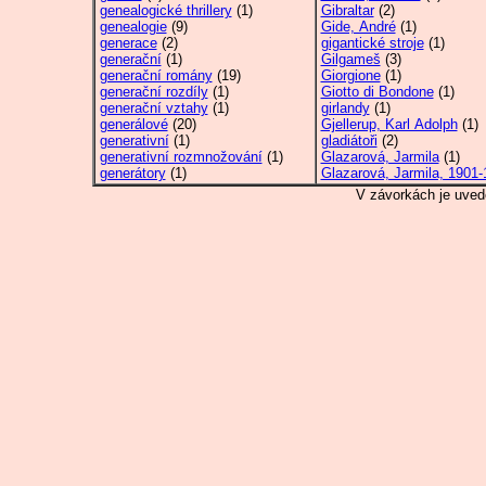
genealogické thrillery
(1)
Gibraltar
(2)
genealogie
(9)
Gide, André
(1)
generace
(2)
gigantické stroje
(1)
generační
(1)
Gilgameš
(3)
generační romány
(19)
Giorgione
(1)
generační rozdíly
(1)
Giotto di Bondone
(1)
generační vztahy
(1)
girlandy
(1)
generálové
(20)
Gjellerup, Karl Adolph
(1)
generativní
(1)
gladiátoři
(2)
generativní rozmnožování
(1)
Glazarová, Jarmila
(1)
generátory
(1)
Glazarová, Jarmila, 1901-
V závorkách je uved