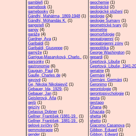
gambleři
(1)
geochemie
(1)
gamebook
(1)
geologické
(2)
gamebooky
(1)
geologické složení
(1)
Gándhí, Mahátma, 1869-1948
(1)
geologie
(24)
Gándhí, Móhandás K.
(1)
geologie Šumavy
(1)
gangsteři
(2)
geometrické tvary
(1)
gangy
(4)
geometrie
garáže
(4)
geomorfologie
(1)
Gardner, Ava
(1)
geopatogenní
(1)
Garibaldi
(1)
geopatogenní zóny
(1)
Garibaldi, Giuseppe
(1)
geopolitika
(2)
garnýže
(1)
George Washington
(1)
Garrigue-Masaryková, Charlo..
(1)
gepardi
(1)
garsonky
(1)
Geprtová, Libuše
(1)
gastronomie
(6)
Geprtová, Libuše, 1941-2
Gauguin, Paul
(3)
geriatrie
(3)
Gaulle, Charles de
(4)
Germáni
(4)
gayové
(1)
Germáni Germáni
(1)
Ge, Nikolaj Nikolajevič
(1)
Geronimo
(1)
Gebauer, Ida, 1929-
(1)
gerontologie
(3)
Gebauer, Jan
(1)
gerontopsychologie
(1)
Geislerová, Aňa
(1)
gesta
(1)
gejši
(1)
gestapo
gejzíry
(1)
Ghana
(6)
Gelasius Dobner
(1)
Ghazala
(1)
Gellner, František (1881-19..
(1)
ghetta
(4)
Gellner, František, 1881-19..
(2)
ghetto
(1)
gelové svíčky
(2)
Giacomo Casanova
(1)
gemmoterapie
(2)
Gibbon, Eduard
(1)
gender
(1)
Gibbon, Edward
(1)