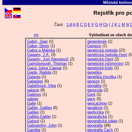
Městská kniho
Rejstřík pro p
Části :
1-9
A
B
C
D
E
F
G
H
Ch
I
J
K
L
M
N
<<
Vyhledávat ve všech d
Gabin, Jean
(1)
generologie
(1)
Gabor, Denis
(1)
Genesis
(1)
Gabra a Málinka
(1)
genetická metoda
(22)
Gagarin, J.A.
(3)
genetická metoda čtení
(5
Gagarin, Jurij Alexejevič
(2)
genetické čtení
(2)
Gainsborough, Thomas
(1)
genetické inženýrství
(2)
Gaius Julius Caesar
(1)
genetické kódy
(1)
Gajda, Radola
(1)
genetika
Galanta
(1)
genetika člověka
(1)
Galapágy
(6)
geneze
(1)
Galatíková, Věra
(1)
genialita
(1)
galaxie
(9)
genocida
(2)
Galénos
(1)
Gent
(1)
galerie
geny
(5)
Galie
(1)
geocaching
(1)
Galilei, Galileo
(6)
geodézie
(1)
Galileo
(1)
geofyzika
(1)
Galileo Galilei
(1)
geografické
(1)
Galové
(1)
geografické údaje
(1)
Galsworthy, John
(1)
geografie
(49)
Gambie
(1)
geografie Čech
(1)