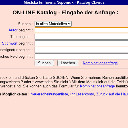
Městská knihovna Nepomuk
-
Katalog
Clavius
ON-LINE Katalog - Eingabe der Anfrage :
Suchen :
Autor
beginnt :
Titel
beginnt :
Stichwort
beginnt :
ndsignatur
beginnt :
rliches Feld
beginnt :
Kombinationsanfrage
sdruck ein und drücken Sie Taste SUCHEN. Wenn Sie mehrere Reihen ausfüllen
ungszeichen ? oder * verwenden Sie nicht ) Mit dem Mausklick auf die Feldsü
rwendet sind. Sie können auch das Formular für
Kombinationsanfrage
benutz
e Möglichkeiten :
Neuerscheinungenliste
,
Ihr Leserkonto
,
Zurück auf die Hau