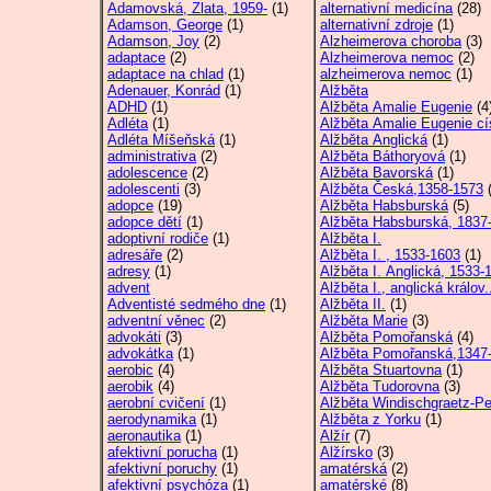
Adamovská, Zlata, 1959-
(1)
alternativní medicína
(28)
Adamson, George
(1)
alternativní zdroje
(1)
Adamson, Joy
(2)
Alzheimerova choroba
(3)
adaptace
(2)
Alzheimerova nemoc
(2)
adaptace na chlad
(1)
alzheimerova nemoc
(1)
Adenauer, Konrád
(1)
Alžběta
ADHD
(1)
Alžběta Amalie Eugenie
(4
Adléta
(1)
Alžběta Amalie Eugenie cí
Adléta Míšeňská
(1)
Alžběta Anglická
(1)
administrativa
(2)
Alžběta Báthoryová
(1)
adolescence
(2)
Alžběta Bavorská
(1)
adolescenti
(3)
Alžběta Česká,1358-1573
(
adopce
(19)
Alžběta Habsburská
(5)
adopce dětí
(1)
Alžběta Habsburská, 1837-
adoptivní rodiče
(1)
Alžběta I.
adresáře
(2)
Alžběta I. , 1533-1603
(1)
adresy
(1)
Alžběta I. Anglická, 1533-1
advent
Alžběta I., anglická králov.
Adventisté sedmého dne
(1)
Alžběta II.
(1)
adventní věnec
(2)
Alžběta Marie
(3)
advokáti
(3)
Alžběta Pomořanská
(4)
advokátka
(1)
Alžběta Pomořanská,1347
aerobic
(4)
Alžběta Stuartovna
(1)
aerobik
(4)
Alžběta Tudorovna
(3)
aerobní cvičení
(1)
Alžběta Windischgraetz-Pe
aerodynamika
(1)
Alžběta z Yorku
(1)
aeronautika
(1)
Alžír
(7)
afektivní porucha
(1)
Alžírsko
(3)
afektivní poruchy
(1)
amatérská
(2)
afektivní psychóza
(1)
amatérské
(8)