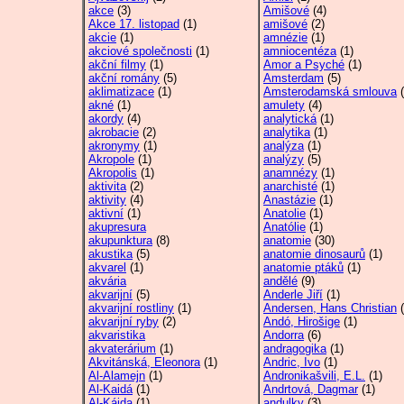
akce
(3)
Amišové
(4)
Akce 17. listopad
(1)
amišové
(2)
akcie
(1)
amnézie
(1)
akciové společnosti
(1)
amniocentéza
(1)
akční filmy
(1)
Amor a Psyché
(1)
akční romány
(5)
Amsterdam
(5)
aklimatizace
(1)
Amsterodamská smlouva
(
akné
(1)
amulety
(4)
akordy
(4)
analytická
(1)
akrobacie
(2)
analytika
(1)
akronymy
(1)
analýza
(1)
Akropole
(1)
analýzy
(5)
Akropolis
(1)
anamnézy
(1)
aktivita
(2)
anarchisté
(1)
aktivity
(4)
Anastázie
(1)
aktivní
(1)
Anatolie
(1)
akupresura
Anatólie
(1)
akupunktura
(8)
anatomie
(30)
akustika
(5)
anatomie dinosaurů
(1)
akvarel
(1)
anatomie ptáků
(1)
akvária
andělé
(9)
akvarijní
(5)
Anderle Jiří
(1)
akvarijní rostliny
(1)
Andersen, Hans Christian
(
akvarijní ryby
(2)
Andó, Hirošige
(1)
akvaristika
Andorra
(6)
akvaterárium
(1)
andragogika
(1)
Akvitánská, Eleonora
(1)
Andric, Ivo
(1)
Al-Alamejn
(1)
Andronikašvili, E.L.
(1)
Al-Kaidá
(1)
Andrtová, Dagmar
(1)
Al-Káida
(1)
andulky
(3)