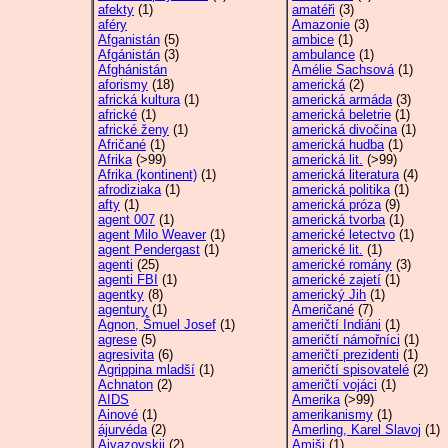
afekty
(1)
amatéři
(3)
aféry
Amazonie
(3)
Afganistán
(5)
ambice
(1)
Afgánistán
(3)
ambulance
(1)
Afghánistán
Amélie Sachsová
(1)
aforismy
(18)
americká
(2)
africká kultura
(1)
americká armáda
(3)
africké
(1)
americká beletrie
(1)
africké ženy
(1)
americká divočina
(1)
Afričané
(1)
americká hudba
(1)
Afrika
(>99)
americká lit.
(>99)
Afrika (kontinent)
(1)
americká literatura
(4)
afrodiziaka
(1)
americká politika
(1)
afty
(1)
americká próza
(9)
agent 007
(1)
americká tvorba
(1)
agent Milo Weaver
(1)
americké letectvo
(1)
agent Pendergast
(1)
americké lit.
(1)
agenti
(25)
americké romány
(3)
agenti FBI
(1)
americké zajetí
(1)
agentky
(8)
americký Jih
(1)
agentury
(1)
Američané
(7)
Agnon, Šmuel Josef
(1)
američtí Indiáni
(1)
agrese
(5)
američtí námořníci
(1)
agresivita
(6)
američtí prezidenti
(1)
Agrippina mladší
(1)
američtí spisovatelé
(2)
Achnaton
(2)
američtí vojáci
(1)
AIDS
Amerika
(>99)
Ainové
(1)
amerikanismy
(1)
ájurvéda
(2)
Amerling, Karel Slavoj
(1)
Ajvazovskij
(2)
Amiši
(1)