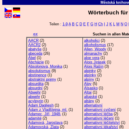
Městská kniho
Wörterbuch für 
Teilen :
1-9
A
B
C
D
E
F
G
H
Ch
I
J
K
L
M
N
O
<<
Suchen in allen Mate
AACR
(2)
alkoholici
(2)
AACR2
(2)
alkoholismus
(17)
abatyše
(1)
Allen, Woody
(1)
abeceda
(26)
almanachy
(2)
Ábel
(1)
aloe vera
(1)
Abcházie
(1)
Alois Jirásek
(1)
Absolonová, Monika
(1)
Alois Rašín
(3)
absolutismus
(9)
alpinky
(2)
abstinence
(1)
alpínky
(2)
abstraktní pojmy
(1)
alpíny
(1)
absurdita
(3)
Alpy
(5)
absurdní
(2)
Alsasko
(1)
Abwehr
(1)
Altaj
(1)
abwehr
(1)
altajské
(1)
acylpyrin
(1)
altány
(2)
Adam Dagliesh
(1)
alternativní
Adam z Vladštejna, ml.
(1)
alternativní cvičení
(1)
Adamec, Jiří, 1948-
(1)
alternativní léčba
(2)
adamité
(2)
alternativní léčení
(1)
Adamová, Jaroslava
(1)
alternativní léčitelství
(1)
Adamovská, Zlata
(2)
alternativní lékařství
(8)