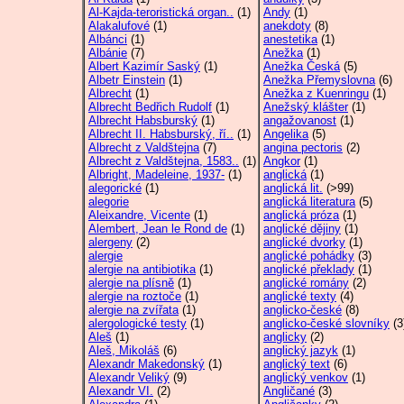
Al-Kajda-teroristická organ..
(1)
Andy
(1)
Alakalufové
(1)
anekdoty
(8)
Albánci
(1)
anestetika
(1)
Albánie
(7)
Anežka
(1)
Albert Kazimír Saský
(1)
Anežka Česká
(5)
Albetr Einstein
(1)
Anežka Přemyslovna
(6)
Albrecht
(1)
Anežka z Kuenringu
(1)
Albrecht Bedřich Rudolf
(1)
Anežský klášter
(1)
Albrecht Habsburský
(1)
angažovanost
(1)
Albrecht II. Habsburský, ří..
(1)
Angelika
(5)
Albrecht z Valdštejna
(7)
angina pectoris
(2)
Albrecht z Valdštejna, 1583..
(1)
Angkor
(1)
Albright, Madeleine, 1937-
(1)
anglická
(1)
alegorické
(1)
anglická lit.
(>99)
alegorie
anglická literatura
(5)
Aleixandre, Vicente
(1)
anglická próza
(1)
Alembert, Jean le Rond de
(1)
anglické dějiny
(1)
alergeny
(2)
anglické dvorky
(1)
alergie
anglické pohádky
(3)
alergie na antibiotika
(1)
anglické překlady
(1)
alergie na plísně
(1)
anglické romány
(2)
alergie na roztoče
(1)
anglické texty
(4)
alergie na zvířata
(1)
anglicko-české
(8)
alergologické testy
(1)
anglicko-české slovníky
(3
Aleš
(1)
anglicky
(2)
Aleš, Mikoláš
(6)
anglický jazyk
(1)
Alexandr Makedonský
(1)
anglický text
(6)
Alexandr Veliký
(9)
anglický venkov
(1)
Alexandr VI.
(2)
Angličané
(3)