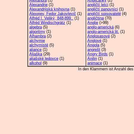
Alexandra
(1)
Angličanky
(2)
Alexandrie
(1)
angličtí letci
(1)
Alexandrijská knihovna
(1)
angličtí panovníci
(1)
Alexejev, Fedor Jakovlevič
(1)
angličtí spisovatelé
(4)
Alfréd I. Veliký, 848-899..
(1)
angličtina
(70)
Alfréd Windischgrätz
(1)
Anglie
(>99)
algebra
(5)
anglo-americká
(6)
algoritmy
(1)
anglo-americká lit.
(1)
Alhambra
(2)
Anglosasové
(2)
alchymie
Anglové
(1)
alchymisté
(5)
Angola
(5)
aliance
(1)
angrešt
(3)
Aljaška
(29)
Angry Birds
(1)
aljašské ledovce
(1)
Anilin
(1)
alkohol
(9)
animace
(1)
In den Klammern ist Anzahl de